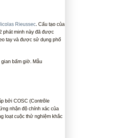
icolas Rieussec
. Cấu tạo của
822 phát minh này đã được
o tay và được sử dụng phổ
i gian bấm giờ. Mẫu
ấp bởi COSC (Contrôle
chứng nhận độ chính xác của
g loạt cuộc thử nghiệm khắc