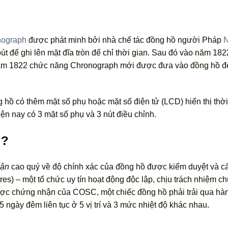
nograph
được phát minh bởi nhà chế tác đồng hồ người Pháp
N
bút để ghi lên mặt đĩa tròn để chỉ thời gian. Sau đó vào năm 1
ăm 1822 chức năng Chronograph mới được đưa vào đồng hồ đe
hồ có thêm mặt số phụ hoặc mặt số điện tử (LCD) hiển thị thờ
ện nay có 3 mặt số phụ và 3 nút điều chỉnh.
 ?
hận
cao quý về độ chính xác của đồng hồ được kiểm duyệt và c
res) – một tổ chức uy tín hoạt động độc lập, chịu trách nhiệm 
ược chứng nhận của COSC, một chiếc đồng hồ phải trải qua hàn
5 ngày đêm liên tục ở 5 vị trí và 3 mức nhiệt độ khác nhau.