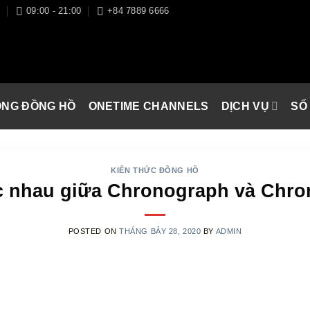
I
09:00 - 21:00
+84 7889 6666
ÒNG ĐỒNG HỒ
ONETIME CHANNELS
DỊCH VỤ
SỐ
KIẾN THỨC ĐỒNG HỒ
c nhau giữa Chronograph và Chro
POSTED ON
THÁNG BẢY 28, 2020
BY
ADMIN