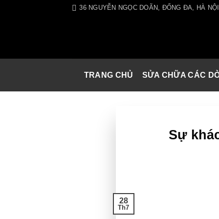
Skip
36 NGUYỄN NGỌC DOÃN, ĐỐNG ĐA, HÀ NỘ
to
content
TRANG CHỦ
SỬA CHỮA CÁC D
Sự khá
28
Th7