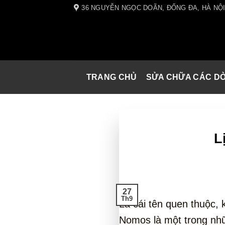
Skip
36 NGUYỄN NGỌC DOÃN, ĐỐNG ĐA, HÀ NỘ
to
content
TRANG CHỦ
SỬA CHỮA CÁC D
L
27
Th9
Là cái tên quen thuộc,
Nomos là một trong nh