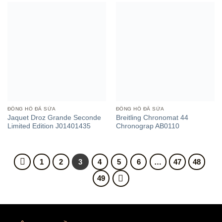
ĐỒNG HỒ ĐÃ SỬA
ĐỒNG HỒ ĐÃ SỬA
Jaquet Droz Grande Seconde
Breitling Chronomat 44
Limited Edition J01401435
Chronograp AB0110
1
2
3
4
5
6
…
47
48
49