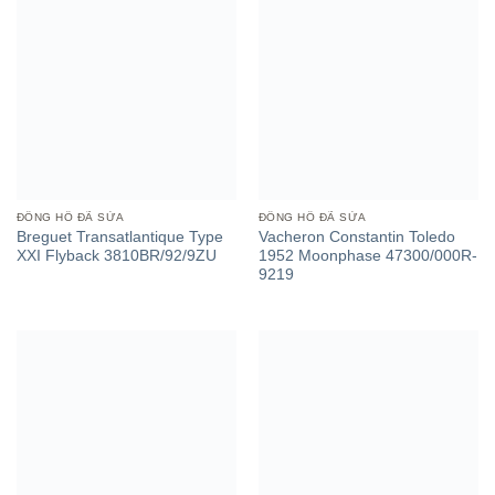
ĐỒNG HỒ ĐÃ SỬA
ĐỒNG HỒ ĐÃ SỬA
Breguet Transatlantique Type
Vacheron Constantin Toledo
XXI Flyback 3810BR/92/9ZU
1952 Moonphase 47300/000R-
9219