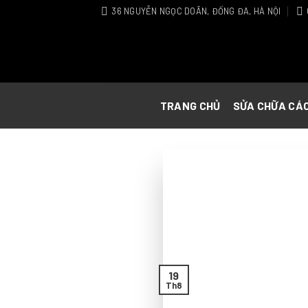
Skip
36 NGUYỄN NGỌC DOÃN, ĐỐNG ĐA, HÀ NỘI
to
content
TRANG CHỦ
SỬA CHỮA CÁ
19
Th8