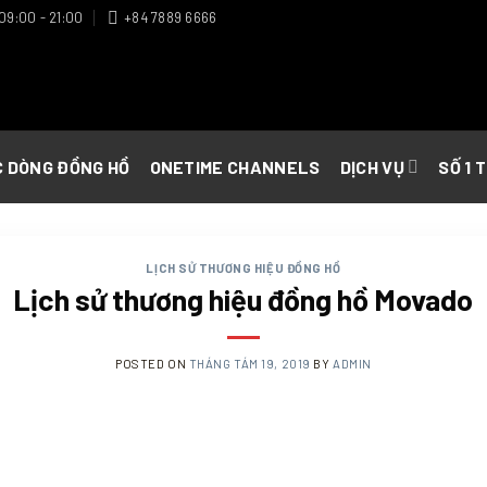
09:00 - 21:00
+84 7889 6666
C DÒNG ĐỒNG HỒ
ONETIME CHANNELS
DỊCH VỤ
SỐ 1 
LỊCH SỬ THƯƠNG HIỆU ĐỒNG HỒ
Lịch sử thương hiệu đồng hồ Movado
POSTED ON
THÁNG TÁM 19, 2019
BY
ADMIN