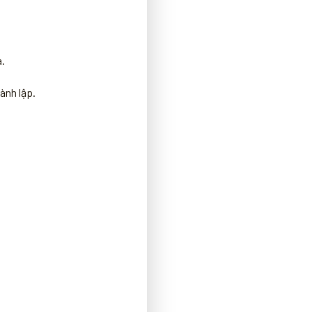
.
ành lập.