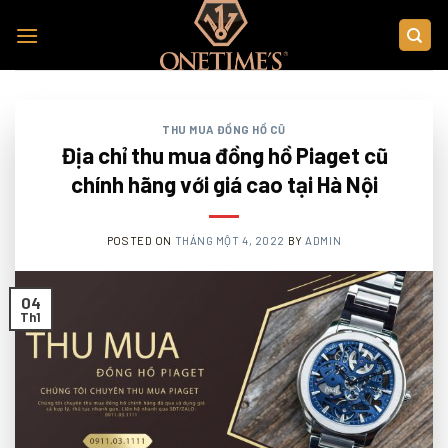
Skip
to
content
THU MUA ĐỒNG HỒ CŨ
Địa chỉ thu mua đồng hồ Piaget cũ
chính hãng với giá cao tại Hà Nội
POSTED ON
THÁNG MỘT 4, 2022
BY
ADMIN
04
Th1