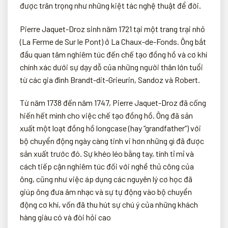
được trân trọng như những kiệt tác nghệ thuật để đời.
Pierre Jaquet-Droz sinh năm 1721 tại một trang trại nhỏ
(La Ferme de Sur le Pont) ở La Chaux-de-Fonds. Ông bắt
đầu quan tâm nghiêm túc đến chế tạo đồng hồ và cơ khí
chính xác dưới sự dạy dỗ của những người thân lớn tuổi
từ các gia đình Brandt-dit-Grieurin, Sandoz và Robert.
Từ năm 1738 đến năm 1747, Pierre Jaquet-Droz đã cống
hiến hết mình cho việc chế tạo đồng hồ. Ông đã sản
xuất một loạt đồng hồ longcase (hay “grandfather”) với
bộ chuyển động ngày càng tinh vi hơn những gì đã được
sản xuất trước đó. Sự khéo léo bằng tay, tính tỉ mỉ và
cách tiếp cận nghiêm túc đối với nghề thủ công của
ông, cũng như việc áp dụng các nguyên lý cơ học đã
giúp ông đưa âm nhạc và sự tự động vào bộ chuyển
động cơ khí, vốn đã thu hút sự chú ý của những khách
hàng giàu có và đòi hỏi cao