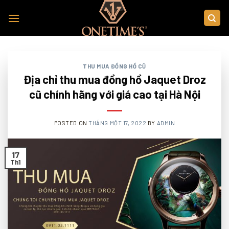
Skip
to
content
THU MUA ĐỒNG HỒ CŨ
Địa chỉ thu mua đồng hồ Jaquet Droz
cũ chính hãng với giá cao tại Hà Nội
POSTED ON
THÁNG MỘT 17, 2022
BY
ADMIN
17
Th1