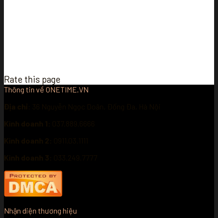
Rate this page
Thông tin về ONETIME.VN
Địa chỉ
: 36 Nguyễn Ngọc Doãn, Đống Đa, Hà Nội
Kinh doanh 1:
037.889.6666
Kinh doanh 2:
0911.03.1111
Kinh doanh 3:
033.249.7777
Nhận diện thương hiệu