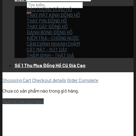
BẢO DƯỠNG ĐỒNG HỒ
THAY MẶT KÍNH ĐỒNG HỒ
THAY PIN ĐỒNG HỒ
THAY DÂY ĐỒNG HỒ
ĐÁNH BÓNG ĐỒNG HỒ
KIỂM TRA – CHỐNG NƯỚC
CĂN CHỈNH NHANH CHẬM
CẮT MẮT – RÚT DÂY
THẨM ĐỊNH – THẬT GIẢ
Số 1 Thu Mua Đồng Hồ Cũ Giá Cao
Shopping Cart
Checkout details
Order Complete
Chưa có sản phẩm nào trong giỏ hàng.
Quay trở lại cửa hàng