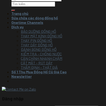
Trang chủ
Sửa chữa các dòng đồng hồ
Onetime Channels
Dịch vụ
BẢO DƯỠNG ĐỒNG HỒ
THAY MẶT KÍNH ĐỒNG HỒ
THAY PIN ĐỒNG HỒ
THAY DÂY ĐỒNG HỒ
ĐÁNH BÓNG ĐỒNG HỒ
KIỂM TRA – CHỐNG NƯỚC
CĂN CHỈNH NHANH CHẬM
CẮT MẮT – RÚT DÂY
THẨM ĐỊNH – THẬT GIẢ
Số 1 Thu Mua Đồng Hồ Cũ Giá Cao
Newsletter
Đăng nhập