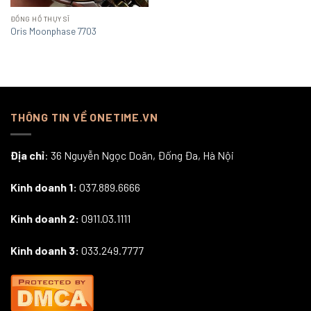
ĐỒNG HỒ THỤY SĨ
Oris Moonphase 7703
THÔNG TIN VỀ ONETIME.VN
Địa chỉ
: 36 Nguyễn Ngọc Doãn, Đống Đa, Hà Nội
Kinh doanh 1:
037.889.6666
Kinh doanh 2:
0911.03.1111
Kinh doanh 3:
033.249.7777