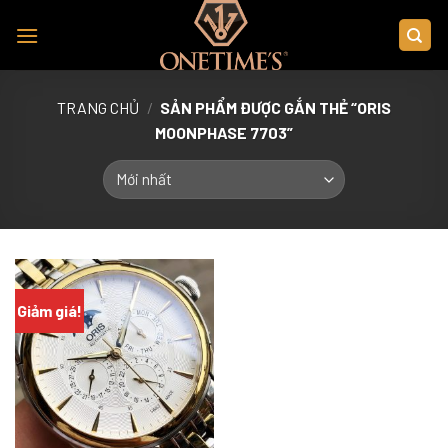
Skip
to
content
TRANG CHỦ
/
SẢN PHẨM ĐƯỢC GẮN THẺ “ORIS
MOONPHASE 7703”
Giảm giá!