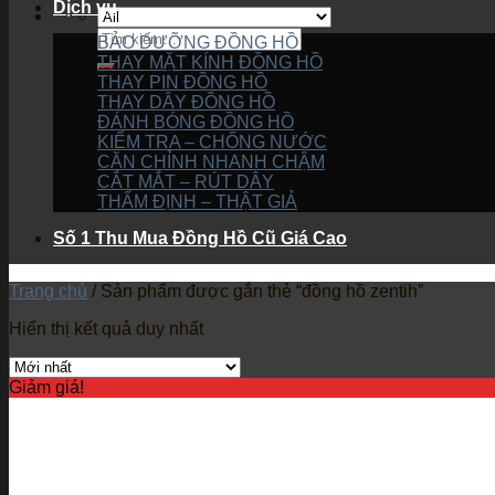
Dịch vụ
BẢO DƯỠNG ĐỒNG HỒ
THAY MẶT KÍNH ĐỒNG HỒ
THAY PIN ĐỒNG HỒ
THAY DÂY ĐỒNG HỒ
ĐÁNH BÓNG ĐỒNG HỒ
KIỂM TRA – CHỐNG NƯỚC
CĂN CHỈNH NHANH CHẬM
CẮT MẮT – RÚT DÂY
THẨM ĐỊNH – THẬT GIẢ
Số 1 Thu Mua Đồng Hồ Cũ Giá Cao
Trang chủ
/
Sản phẩm được gắn thẻ “đồng hồ zentih”
Hiển thị kết quả duy nhất
Giảm giá!