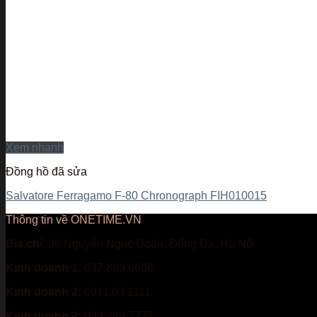
Xem nhanh
Đồng hồ đã sửa
Salvatore Ferragamo F-80 Chronograph FIH010015
Thông tin về ONETIME.VN
Địa chỉ
: 36 Nguyễn Ngọc Doãn, Đống Đa, Hà Nội
Kinh doanh 1:
037.889.6666
Kinh doanh 2:
0911.03.1111
Kinh doanh 3:
033.249.7777