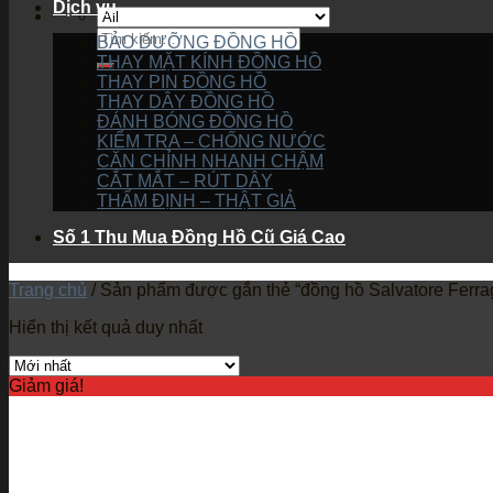
Dịch vụ
BẢO DƯỠNG ĐỒNG HỒ
THAY MẶT KÍNH ĐỒNG HỒ
THAY PIN ĐỒNG HỒ
THAY DÂY ĐỒNG HỒ
ĐÁNH BÓNG ĐỒNG HỒ
KIỂM TRA – CHỐNG NƯỚC
CĂN CHỈNH NHANH CHẬM
CẮT MẮT – RÚT DÂY
THẨM ĐỊNH – THẬT GIẢ
Số 1 Thu Mua Đồng Hồ Cũ Giá Cao
Trang chủ
/
Sản phẩm được gắn thẻ “đồng hồ Salvatore Ferr
Hiển thị kết quả duy nhất
Giảm giá!