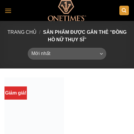
Skip
to
content
TRANG CHỦ
/
SẢN PHẨM ĐƯỢC GẮN THẺ “ĐỒNG
HỒ NỮ THỤY SĨ”
Giảm giá!