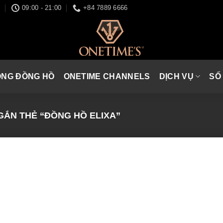
I
09:00 - 21:00
+84 7889 6666
ÒNG ĐỒNG HỒ
ONETIME CHANNELS
DỊCH VỤ
SỐ
ẮN THẺ “ĐỒNG HỒ ELIXA”