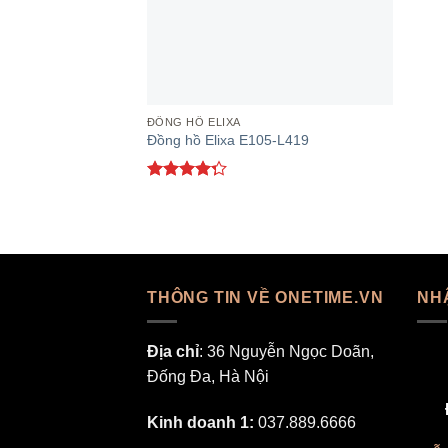
ĐỒNG HỒ ELIXA
Đồng hồ Elixa E105-L419
Được xếp
hạng
4.00
5 sao
THÔNG TIN VỀ ONETIME.VN
NH
Địa chỉ
: 36 Nguyễn Ngọc Doãn,
Đống Đa, Hà Nội
Kinh doanh 1:
037.889.6666