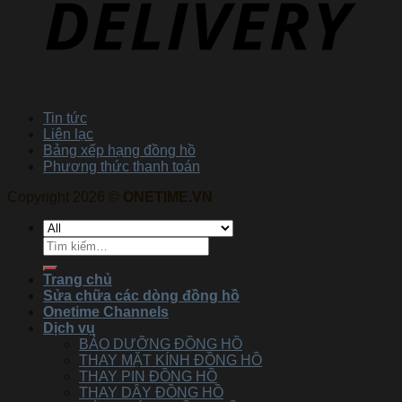
Tin tức
Liên lạc
Bảng xếp hạng đồng hồ
Phương thức thanh toán
Copyright 2026 ©
ONETIME.VN
Trang chủ
Sửa chữa các dòng đồng hồ
Onetime Channels
Dịch vụ
BẢO DƯỠNG ĐỒNG HỒ
THAY MẶT KÍNH ĐỒNG HỒ
THAY PIN ĐỒNG HỒ
THAY DÂY ĐỒNG HỒ