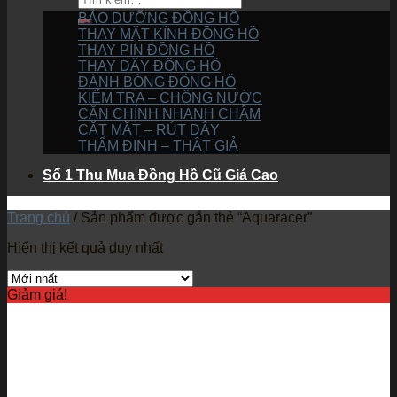
BẢO DƯỠNG ĐỒNG HỒ
THAY MẶT KÍNH ĐỒNG HỒ
THAY PIN ĐỒNG HỒ
THAY DÂY ĐỒNG HỒ
ĐÁNH BÓNG ĐỒNG HỒ
KIỂM TRA – CHỐNG NƯỚC
CĂN CHỈNH NHANH CHẬM
CẮT MẮT – RÚT DÂY
THẨM ĐỊNH – THẬT GIẢ
Số 1 Thu Mua Đồng Hồ Cũ Giá Cao
Trang chủ
/
Sản phẩm được gắn thẻ “Aquaracer”
Hiển thị kết quả duy nhất
Giảm giá!