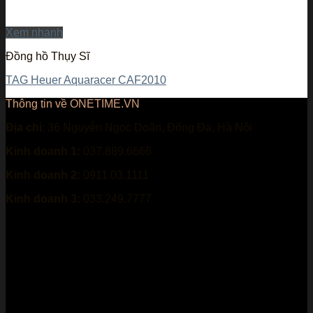
Xem nhanh
Đồng hồ Thụy Sĩ
TAG Heuer Aquaracer CAF2010
Thông tin về ONETIME.VN
Địa chỉ
: 36 Nguyễn Ngọc Doãn, Đống Đa, Hà Nội
Kinh doanh 1:
037.889.6666
Kinh doanh 2:
0911.03.1111
Kinh doanh 3:
033.249.7777