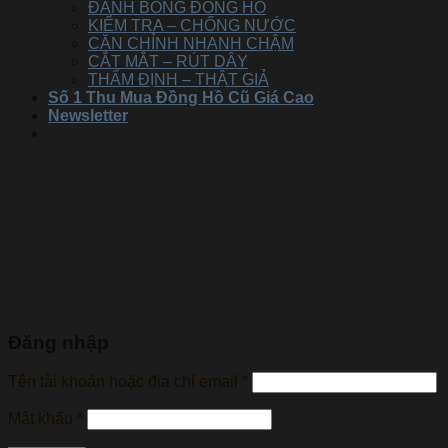
ĐÁNH BÓNG ĐỒNG HỒ
KIỂM TRA – CHỐNG NƯỚC
CĂN CHỈNH NHANH CHẬM
CẮT MẮT – RÚT DÂY
THẨM ĐỊNH – THẬT GIẢ
Số 1 Thu Mua Đồng Hồ Cũ Giá Cao
Newsletter
Đăng nhập
Tên tài khoản hoặc địa chỉ email
*
Mật khẩu
*