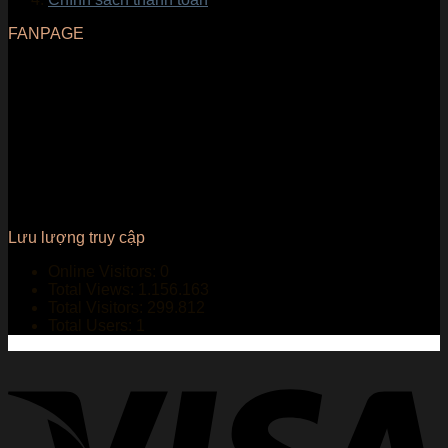
FANPAGE
Lưu lượng truy cập
Online Visitors:
0
Total Views:
1.156.163
Total Visitors:
299.812
Total Users:
1