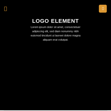
Skip
to
content
LOGO ELEMENT
Lorem ipsum dolor sit amet, consectetuer
adipiscing elit, sed diam nonummy nibh
euismod tincidunt ut laoreet dolore magna
aliquam erat volutpat.